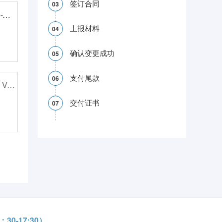
签订合同
03
flockiges niob-lithium-titanat (Li-Nb-Ti-O) Vorlagenkorn, und texturierte niob-lithium-titanat (Li-Nb-Ti-O) Mirkrowellendielelektrizit?tskeramik und sowie Herstllungsverfahren des Vorlagenkorns
上报材料
04
确认变更成功
05
支付尾款
06
Concentricolid und seine Derivate, Verfahren zum Herstellen pharmazeutischer Zusammensetzungen umfassend deren Verwendung
交付证书
07
0-17:30）