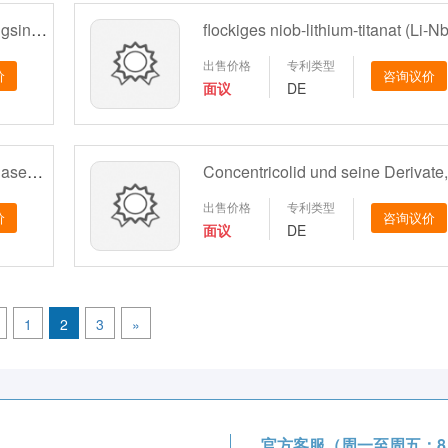
Phasenverschiebendes Beugungsinterferometer mit Doppelpinhole und gro?er Apertur und Testverfahren
出售价格
专利类型
价
咨询议价
面议
DE
Durch reaktionskontrollierten Phasentransferkatalysator katalysiertes Oxidationsreaktionsverfahren
出售价格
专利类型
价
咨询议价
面议
DE
1
2
3
»
官方客服（周一至周五：8：3