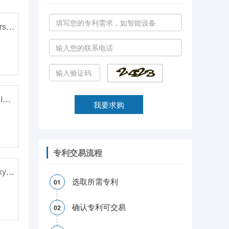
Kombiniertes Trocken-Nass-Sortiersystem für feste Siedlungsabf?lle
HERSTELLUNGSVERFAHREN EINER METALL-PALLADIUM-VERBUNDMEMBRAN ODER PALLADIUM-LEGIERUNG-VERBUNDMEMBRAN
专利交易流程
Verfahren zur Synthese von Polyoxymethylendimethylethern,katalysiert durch eine ionische L?sung
选取所需专利
01
确认专利可交易
02