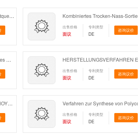
Terahertz-Lichtquellenchip, Lichtquellenvorrichtung, Lichtquellenanordnung und ihr Herstellungsverfahren
出售价格
专利类型
价
咨询议价
面议
DE
H?usungselement auf Basis eines Materials mit hohem spezifischen Widerstand für einen Elektrisches-Feld-Sensor
出售价格
专利类型
价
咨询议价
面议
DE
SCHWEFELHALTIGE NAPHTHOYLIMIDDERIVATE
出售价格
专利类型
价
咨询议价
面议
DE