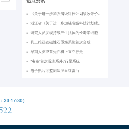
热点资讯
《关于进⼀步加强省级科技计划绩效评价的实施意见（试⾏）》政策解读
浙江省《关于进一步加强省级科技计划绩效评价的实施意见（试行）》
研究人员发现持续产生抗体的长寿浆细胞
具二维亚铁磁性石墨烯系统首次合成
早期人类或首先在树上直立行走
“韦布”首次观测系外7行星系统
电子贴片可监测深层血红蛋白
0-17:30）
522