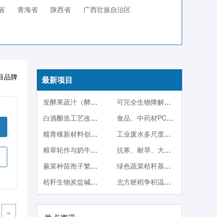
省
青海省
陕西省
广西壮族自治区
目品牌
最新项目
发酵果蔬汁（酵素）系列产品
可完全生物降解塑料PBS
白酒酿造工艺改良技术
食品、中药材PCR快检技术
糯青稞新材料创制及其产品开发
工业废水多尺度调控生物强化处理与稳定达标技术
粮草轮作与奶牛一体化产业技术体系
抗寒、耐旱、大果型蓝靛果品种与种苗繁殖技术
蕨菜种苗孢子繁殖与人工栽培技术
绿色蔬菜秸秆基质栽培
秸秆生物炭盐碱地改良与中低产田改造技术
北方粳稻争积温育秧方法
»