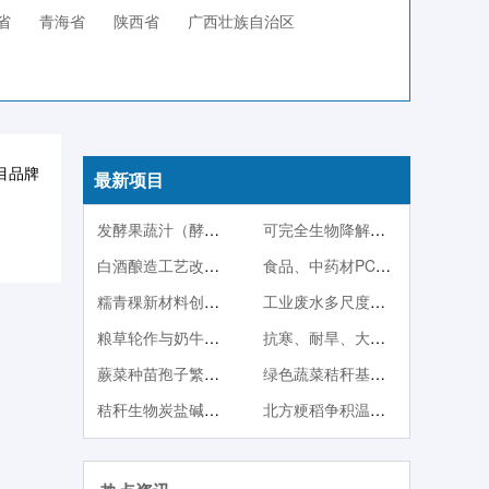
省
青海省
陕西省
广西壮族自治区
目品牌
最新项目
发酵果蔬汁（酵素）系列产品
可完全生物降解塑料PBS
白酒酿造工艺改良技术
食品、中药材PCR快检技术
糯青稞新材料创制及其产品开发
工业废水多尺度调控生物强化处理与稳定达标技术
粮草轮作与奶牛一体化产业技术体系
抗寒、耐旱、大果型蓝靛果品种与种苗繁殖技术
蕨菜种苗孢子繁殖与人工栽培技术
绿色蔬菜秸秆基质栽培
秸秆生物炭盐碱地改良与中低产田改造技术
北方粳稻争积温育秧方法