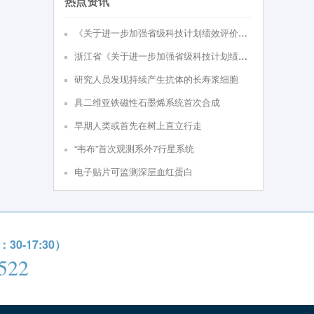
热点资讯
《关于进⼀步加强省级科技计划绩效评价的实施意见（试⾏）》政策解读
浙江省《关于进一步加强省级科技计划绩效评价的实施意见（试行）》
研究人员发现持续产生抗体的长寿浆细胞
具二维亚铁磁性石墨烯系统首次合成
早期人类或首先在树上直立行走
“韦布”首次观测系外7行星系统
电子贴片可监测深层血红蛋白
0-17:30）
522